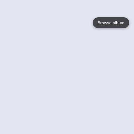
Browse album
Language
English
Nederlands
Français
Votre / vos
Help
En savoir plusu