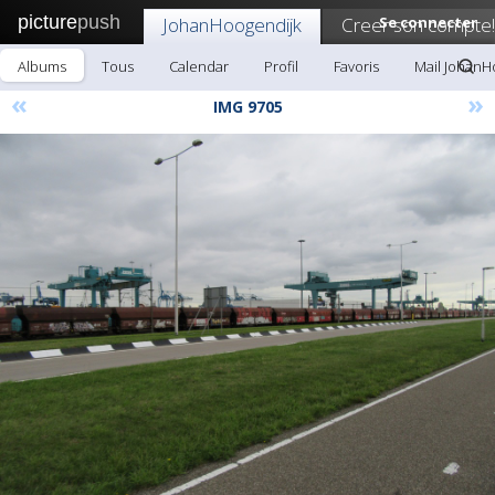
picture
push
JohanHoogendijk
Creer son compte!
Se connecter
Albums
Tous
Calendar
Profil
Favoris
Mail JohanH
«
»
IMG 9705