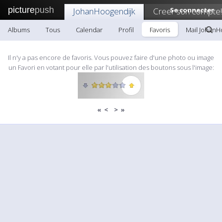
picture
push
JohanHoogendijk
Creer son compte!
Se connecter
Albums
Tous
Calendar
Profil
Favoris
Mail JohanH
Il n'y a pas encore de favoris. Vous pouvez faire d'une photo ou image
un Favori en votant pour elle par l'utilisation des boutons sous l'image:
«
<
>
»